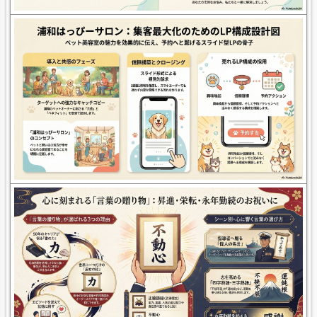
・初回〇〇円
・体験〇〇円
８. お客様の声（あれば）
例
・肩こりが楽になった
・写真が宝物になった
９. 行動ボタン
LPを見た人に
何をしてほしいですか？
□ 予約
□ LINE登録
□ 問い合わせ
□ 購入
□ その他
10. その他
ペルソナ設定・掲載したい内容・写真・希望な
ど。