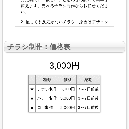
変えます。売れる
チラシ制作
ならお任せくださ
い。
2. 配っても反応がないチラシ、原因はデザイン
ではなく構成です。伝わる順番で作り直すだけ
で反応は変わります。成果重視の
チラシ制作
。
3. チラシは広告です。おしゃれよりも「行動さ
チラシ制作
：価格表
せる」が正解。読み手の心理に刺さる設計で問
い合わせにつなげます。
3,000円
4. そのチラシ、読まれていますか。3秒で興味
を引き、最後まで読ませる構成に変えるだけで
反応率は大きく変わります。
種類
価格
納期
5. 売れない理由は商品ではなく伝え方かもしれ
★
チラシ制作
3,000円
3～7日前後
ません。ターゲットに刺さる言葉と配置で反応
★
バナー制作
3,000円
3～7日前後
が出るチラシを作ります。
★
ロゴ制作
3,000円
3～7日前後
6. 反応の出るチラシには型があります。タイト
ル、導線、CTAまで設計された一枚で集客を安
定させませんか。