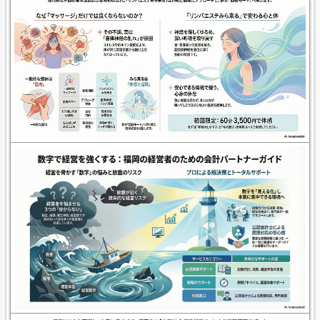
□ 集客
□ 予約
□ 商品販売
□ 問い合わせ
□ その他
2. ターゲット
どんな人に来てほしいですか？
例：
30〜40代女性 / 肩こりに悩んでいる人 / 犬を飼
っている人
3. お客様の悩み
お客様はどんな悩みを持っていますか？
例
・肩こりがつらい
・ペットの写真を綺麗に残したい
4. サービス内容