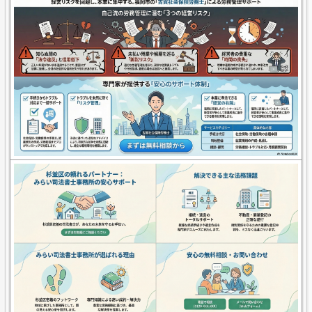
どんなサービス・商品ですか？
できるだけ簡単に教えてください。
5. 強み・選ばれる理由
他のお店 / サービスとの違いは何ですか？
例
・地域最安
・国家資格
・完全オーダーメイド
6. 実績（あれば）
例
・〇〇人が利用
・口コミ評価4.8
・創業10年
７. 料金
例